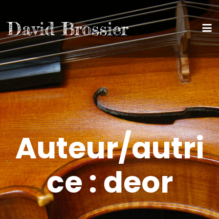
David Brossier
Auteur/autri
ce :
deor